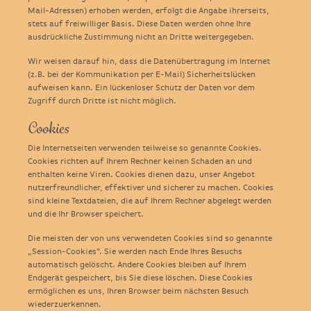
Mail-Adressen) erhoben werden, erfolgt die Angabe ihrerseits,
stets auf freiwilliger Basis. Diese Daten werden ohne Ihre
ausdrückliche Zustimmung nicht an Dritte weitergegeben.
Wir weisen darauf hin, dass die Datenübertragung im Internet
(z.B. bei der Kommunikation per E-Mail) Sicherheitslücken
aufweisen kann. Ein lückenloser Schutz der Daten vor dem
Zugriff durch Dritte ist nicht möglich.
Cookies
Die Internetseiten verwenden teilweise so genannte Cookies.
Cookies richten auf Ihrem Rechner keinen Schaden an und
enthalten keine Viren. Cookies dienen dazu, unser Angebot
nutzerfreundlicher, effektiver und sicherer zu machen. Cookies
sind kleine Textdateien, die auf Ihrem Rechner abgelegt werden
und die Ihr Browser speichert.
Die meisten der von uns verwendeten Cookies sind so genannte
„Session-Cookies". Sie werden nach Ende Ihres Besuchs
automatisch gelöscht. Andere Cookies bleiben auf Ihrem
Endgerät gespeichert, bis Sie diese löschen. Diese Cookies
ermöglichen es uns, Ihren Browser beim nächsten Besuch
wiederzuerkennen.