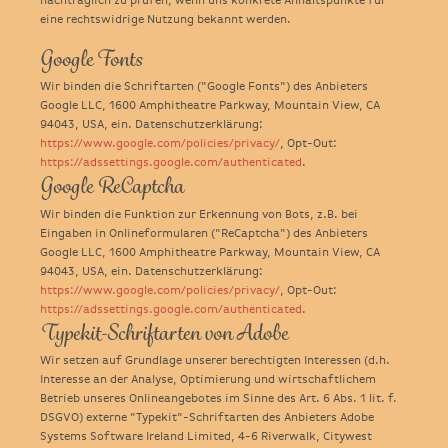
nachträglich zu prüfen, wenn uns konkrete Anhaltspunkte für
eine rechtswidrige Nutzung bekannt werden.
Google Fonts
Wir binden die Schriftarten ("Google Fonts") des Anbieters
Google LLC, 1600 Amphitheatre Parkway, Mountain View, CA
94043, USA, ein. Datenschutzerklärung:
https://www.google.com/policies/privacy/
, Opt-Out:
https://adssettings.google.com/authenticated
.
Google ReCaptcha
Wir binden die Funktion zur Erkennung von Bots, z.B. bei
Eingaben in Onlineformularen ("ReCaptcha") des Anbieters
Google LLC, 1600 Amphitheatre Parkway, Mountain View, CA
94043, USA, ein. Datenschutzerklärung:
https://www.google.com/policies/privacy/
, Opt-Out:
https://adssettings.google.com/authenticated
.
Typekit-Schriftarten von Adobe
Wir setzen auf Grundlage unserer berechtigten Interessen (d.h.
Interesse an der Analyse, Optimierung und wirtschaftlichem
Betrieb unseres Onlineangebotes im Sinne des Art. 6 Abs. 1 lit. f.
DSGVO) externe "Typekit"-Schriftarten des Anbieters Adobe
Systems Software Ireland Limited, 4-6 Riverwalk, Citywest