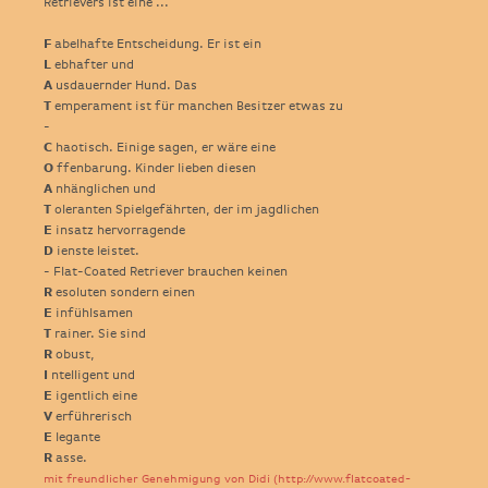
Retrievers ist eine ...
F
abelhafte Entscheidung. Er ist ein
L
ebhafter und
A
usdauernder Hund. Das
T
emperament ist für manchen Besitzer etwas zu
-
C
haotisch. Einige sagen, er wäre eine
O
ffenbarung. Kinder lieben diesen
A
nhänglichen und
T
oleranten Spielgefährten, der im jagdlichen
E
insatz hervorragende
D
ienste leistet.
- Flat-Coated Retriever brauchen keinen
R
esoluten sondern einen
E
infühlsamen
T
rainer. Sie sind
R
obust,
I
ntelligent und
E
igentlich eine
V
erführerisch
E
legante
R
asse.
mit freundlicher Genehmigung von Didi (http://www.flatcoated-